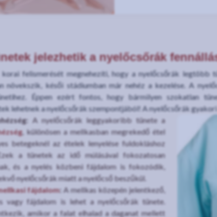
netek jelezhetik a nyelőcsőrák fennállá
 korai felismerését megnehezíti, hogy a nyelőcsőrák legtöbb 
n növekszik, késői stádiumban már nehéz a kezelése. A nyelőc
netihez. Éppen ezért fontos, hogy bármilyen szokatlan tüne
tek lehetnek a nyelőcsőrák szempontjából! A nyelőcsőrák gyakori
ehézség:
A nyelőcsőrák leggyakoribb tünete a
hézség
, különösen a mellkasban megrekedő étel
yes betegeknél az ételek lenyelése fuldokláshoz
 Ezek a tünetek az idő múlásával fokozatosan
ak, és a nyelés közbeni fájdalom is fokozódik,
ekvő nyelőcsőrák miatt a nyelőcső beszűkül.
ellkasi fájdalom
:
A mellkas közepén jelentkező,
s vagy fájdalom is lehet a nyelőcsőrák tünete.
tkezik, amikor a falat elhalad a daganat mellett