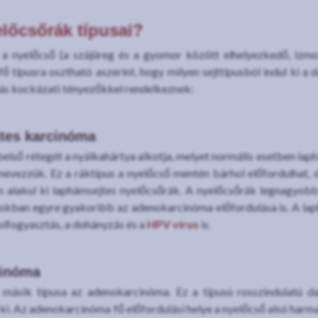
előcsőrák típusai?
 a nyelőcső (a szájüreg és a gyomor között elhelyezkedő, izm
ő típusra osztható aszerint, hogy milyen sejttípusból indul ki a
s kockázati tényezőkkel rendelkeznek:
tes karcinóma
első rétegét a nyálkahártya alkotja, melyet normális esetben lap
evezzük. Ez a ráktípus a nyelőcső mentén bárhol előfordulhat, 
alakul ki laphámsejtes nyelőcsőrák. A nyelőcsőrák legnagyobb r
okban egyre gyakoribb az adenokarcinóma előfordulása is. A laph
lfogyasztás, a dohányzás és a
HPV vírus
is.
inóma
másik típusa az adenokarcinóma. Ez a típusú rosszindulatú da
l ki. Az adenokarcinóma fő előfordulási helye a nyelőcső alsó ha