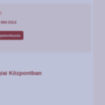
!
 084 0314
ejelentkezés
giai Központban