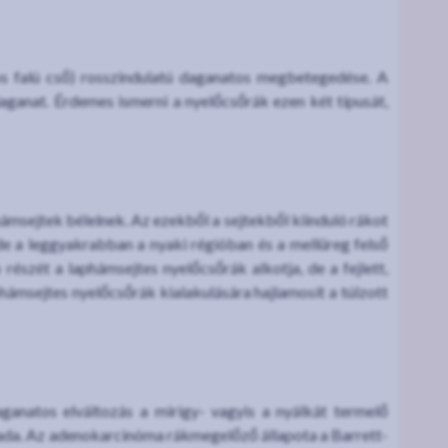
os falú cső) rosszindulatú daganatos megbetegedése. A
 daganat. Érdemes ismerni a nyelőcsőrák ezen két típusát,
hámsejtek bélelnek. Az ezekből a sejtekből kiinduló rákot
de a leggyakrabban a nyaki régióban és a mellüreg felső
észét a laphámsejtes nyelőcsőrák alkotja, de a fejlett,
ámsejtes nyelőcsőrák kialakulására hajlamosít a túlzott
ganatos elváltozás a mirigy- vagyis a nyálkát termelő
rmada. Az adenokarcinóma rákmegelőző állapota a Barrett-