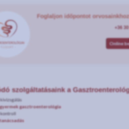
Foglaljon időpontot orvosainkhoz
+36 30
Online b
dó szolgáltatásaink a Gasztroenteroló
kivizsgálás
 gyermek gasztroenterológia
kontroll
 tanácsadás