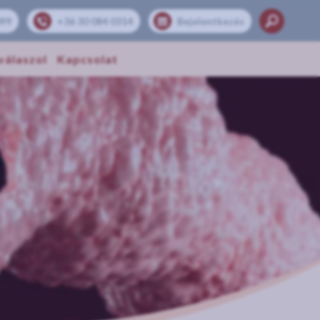
099
+36 30 084 0314
Bejelentkezés
válaszol
Kapcsolat