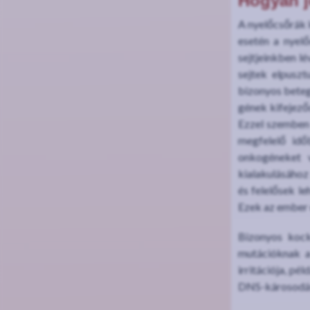
Hogyan j
A nyelőcsőrák 
esetén a nyel
sejtjeinkben l
sejtek elpusz
bizonyos beteg
gének kifejező
Ezzel szemben 
megfelelő idő
onkogéneket v
kialakulásához
és felelősek l
Ezek az ember 
Bizonyos kock
mutációknak a
irritációja, pé
DNS-károsodás