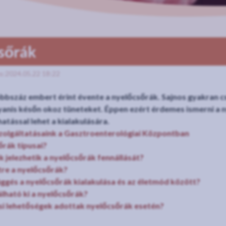
sőrák
s:2024.05.22 18:22
bszáz embert érint évente a nyelőcsőrák. Sajnos gyakran cs
yanis későn okoz tüneteket. Éppen ezért érdemes ismerni a 
atással lehet a kialakulására.
olgáltatásaink a Gasztroenterológiai Központban
őrák típusai?
k jelezhetik a nyelőcsőrák fennállását?
tre a nyelőcsőrák?
ggés a nyelőcsőrák kialakulása és az életmód között?
lható ki a nyelőcsőrák?
si lehetőségek adottak nyelőcsőrák esetén?