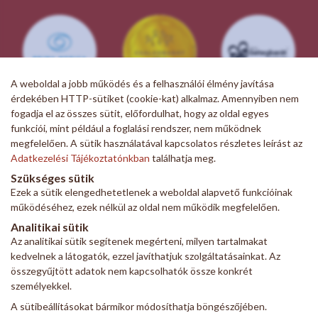
A weboldal a jobb működés és a felhasználói élmény javítása
érdekében HTTP-sütiket (cookie-kat) alkalmaz. Amennyiben nem
fogadja el az összes sütit, előfordulhat, hogy az oldal egyes
funkciói, mint például a foglalási rendszer, nem működnek
megfelelően. A sütik használatával kapcsolatos részletes leírást az
Adatkezelési Tájékoztatónkban
találhatja meg.
Szükséges sütik
Ezek a sütik elengedhetetlenek a weboldal alapvető funkcióinak
működéséhez, ezek nélkül az oldal nem működik megfelelően.
Adatkezelési szabályzat
Analitikai sütik
Adatkezelési tájékoztató
Az analitikai sütik segítenek megérteni, milyen tartalmakat
ÁSZF
kedvelnek a látogatók, ezzel javíthatjuk szolgáltatásainkat. Az
Impresszum
összegyűjtött adatok nem kapcsolhatók össze konkrét
Karrier
személyekkel.
A sütibeállításokat bármikor módosíthatja böngészőjében.
Az oldalon feltüntetett árak az ÁFÁ-t tartalmazzák!