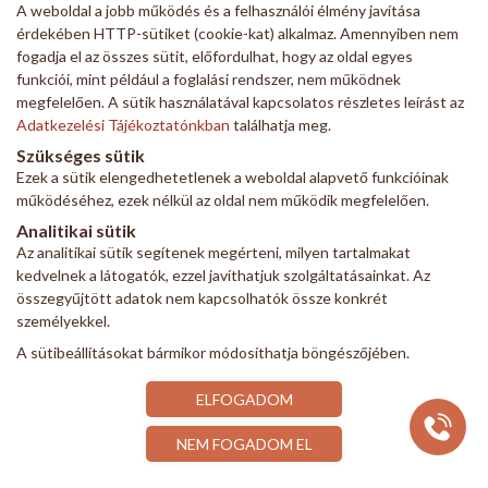
A weboldal a jobb működés és a felhasználói élmény javítása
érdekében HTTP-sütiket (cookie-kat) alkalmaz. Amennyiben nem
fogadja el az összes sütit, előfordulhat, hogy az oldal egyes
funkciói, mint például a foglalási rendszer, nem működnek
megfelelően. A sütik használatával kapcsolatos részletes leírást az
Adatkezelési Tájékoztatónkban
találhatja meg.
Szükséges sütik
Ezek a sütik elengedhetetlenek a weboldal alapvető funkcióinak
működéséhez, ezek nélkül az oldal nem működik megfelelően.
Analitikai sütik
Az analitikai sütik segítenek megérteni, milyen tartalmakat
kedvelnek a látogatók, ezzel javíthatjuk szolgáltatásainkat. Az
összegyűjtött adatok nem kapcsolhatók össze konkrét
személyekkel.
A sütibeállításokat bármikor módosíthatja böngészőjében.
ELFOGADOM
NEM FOGADOM EL