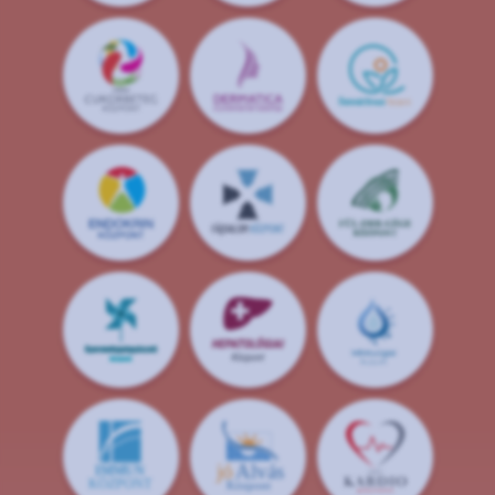
jó
Alvás
IMMUN
KÖZPONT
Központ