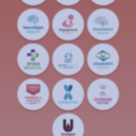
S
POR
T
O
R
V
OS
I
KÖ
ZPON
T