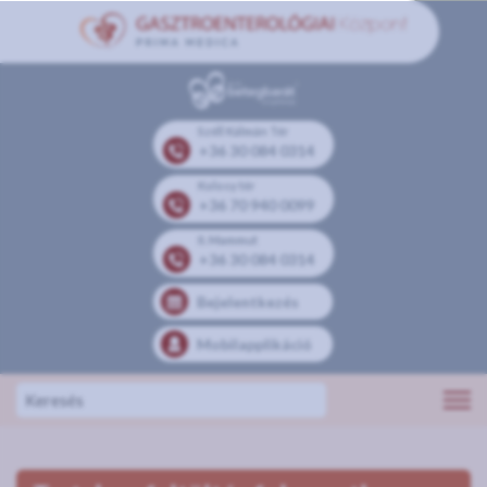
Széll Kálmán Tér
+36 30 084 0314
Kolosy tér
+36 70 940 0099
II. Mammut
+36 30 084 0314
Bejelentkezés
Mobilapplikáció