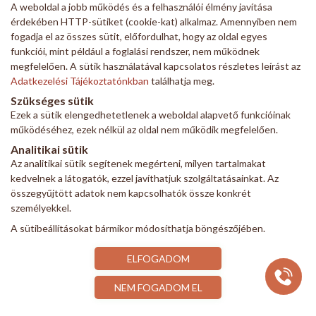
A weboldal a jobb működés és a felhasználói élmény javítása
S
POR
T
O
R
V
OS
I
érdekében HTTP-sütiket (cookie-kat) alkalmaz. Amennyiben nem
KÖ
ZPON
T
fogadja el az összes sütit, előfordulhat, hogy az oldal egyes
funkciói, mint például a foglalási rendszer, nem működnek
megfelelően. A sütik használatával kapcsolatos részletes leírást az
Adatkezelési Tájékoztatónkban
találhatja meg.
Szükséges sütik
Ezek a sütik elengedhetetlenek a weboldal alapvető funkcióinak
működéséhez, ezek nélkül az oldal nem működik megfelelően.
Analitikai sütik
Az analitikai sütik segítenek megérteni, milyen tartalmakat
kedvelnek a látogatók, ezzel javíthatjuk szolgáltatásainkat. Az
összegyűjtött adatok nem kapcsolhatók össze konkrét
személyekkel.
A sütibeállításokat bármikor módosíthatja böngészőjében.
ELFOGADOM
NEM FOGADOM EL