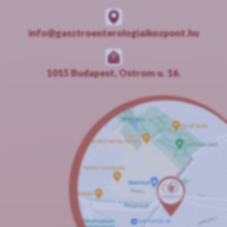
info@gasztroenterologiaikozpont.hu
1015 Budapest, Ostrom u. 16.