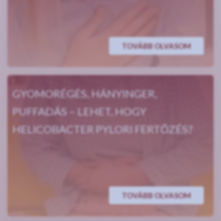
TOVÁBB OLVASOM
GYOMORÉGÉS, HÁNYINGER,
PUFFADÁS – LEHET, HOGY
HELICOBACTER PYLORI FERTŐZÉS?
TOVÁBB OLVASOM