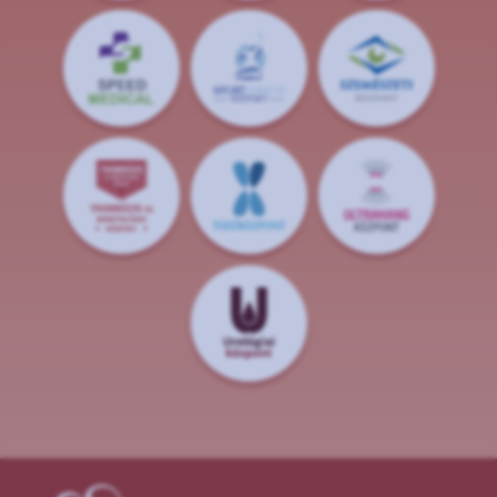
S
POR
T
O
R
V
OS
I
KÖ
ZPON
T