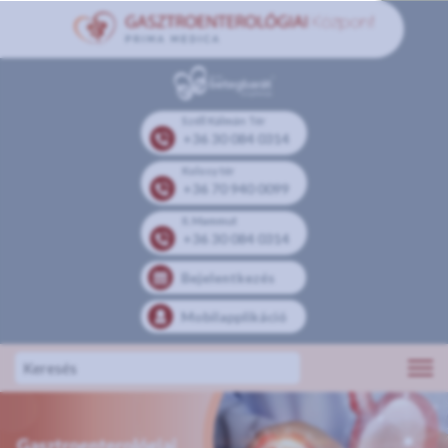
Széll Kálmán Tér
+36 30 084 0314
Kolosy tér
+36 70 940 0099
II. Mammut
+36 30 084 0314
Bejelentkezés
Mobilapplikáció