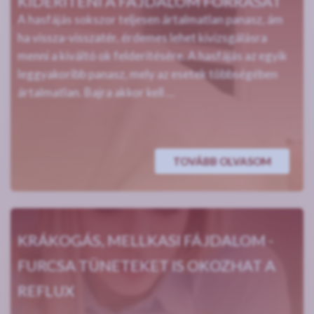
KIDERÍTENI A FÁJDALOM FORRÁSÁT
A hasfájás sokszor teljesen ártalmatlan panasz, ám
ha vissza-visszatér, érdemes lehet kivizsgálásra
menni a kiváltó ok felderítésére. A hasfájás az egyik
leggyakoribb panasz, mely az esetek többségében
ártalmatlan. Bajra akkor kell ...
TOVÁBB OLVASOM
KRÁKOGÁS, MELLKASI FÁJDALOM -
FURCSA TÜNETEKET IS OKOZHAT A
REFLUX