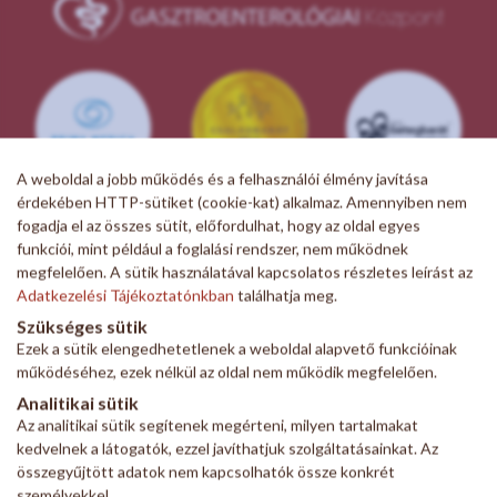
A weboldal a jobb működés és a felhasználói élmény javítása
érdekében HTTP-sütiket (cookie-kat) alkalmaz. Amennyiben nem
fogadja el az összes sütit, előfordulhat, hogy az oldal egyes
funkciói, mint például a foglalási rendszer, nem működnek
megfelelően. A sütik használatával kapcsolatos részletes leírást az
Adatkezelési Tájékoztatónkban
találhatja meg.
Szükséges sütik
Ezek a sütik elengedhetetlenek a weboldal alapvető funkcióinak
működéséhez, ezek nélkül az oldal nem működik megfelelően.
Adatkezelési szabályzat
Analitikai sütik
Adatkezelési tájékoztató
Az analitikai sütik segítenek megérteni, milyen tartalmakat
ÁSZF
kedvelnek a látogatók, ezzel javíthatjuk szolgáltatásainkat. Az
Impresszum
összegyűjtött adatok nem kapcsolhatók össze konkrét
Karrier
személyekkel.