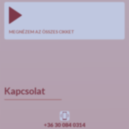
MEGNÉZEM AZ ÖSSZES CIKKET
Kapcsolat
+36 30 084 0314