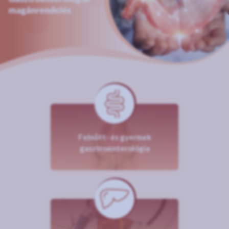
Felnőtt- és gyermek
gasztroenterológia