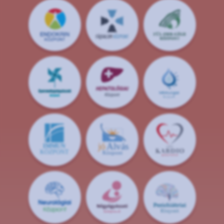
jó
Alvás
IMMUN
KÖZPONT
Központ