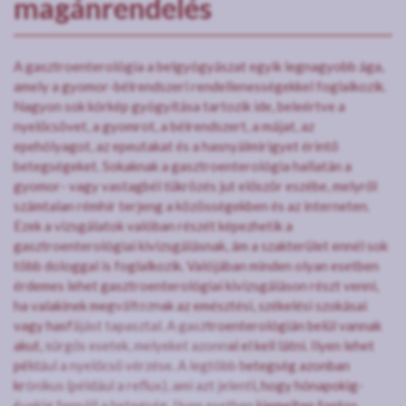
magánrendelés
A gasztroenterológia a belgyógyászat egyik legnagyobb ága,
amely a gyomor-bélrendszeri rendellenességekkel foglalkozik.
Nagyon sok kórkép gyógyítása tartozik ide, beleértve a
nyelőcsövet, a gyomrot, a bélrendszert, a májat, az
epehólyagot, az epeutakat és a hasnyálmirigyet érintő
betegségeket. Sokaknak a gasztroenterológia hallatán a
gyomor- vagy vastagbél tükrözés jut először eszébe, melyről
számtalan rémhír terjeng a közösségekben és az interneten.
Ezek a vizsgálatok valóban részét képezhetik a
gasztroenterológiai kivizsgálásnak, ám a szakterület ennél sok
több dologgal is foglalkozik. Valójában minden olyan esetben
érdemes lehet gasztroenterológiai kivizsgáláson részt venni,
ha valakinek megváltoznak az emésztési, székelési szokásai
vagy hasfájást tapasztal. A gasztroenterológián belül vannak
akut, sürgős esetek, melyeket azonnal el kell látni. Ilyen lehet
például a nyelőcső vérzése. A legtöbb betegség azonban
krónikus (például a reflux), ami azt jelenti, hogy hónapokig-
évekig fennáll a betegség. Ilyen esetben kiemelten fontos,