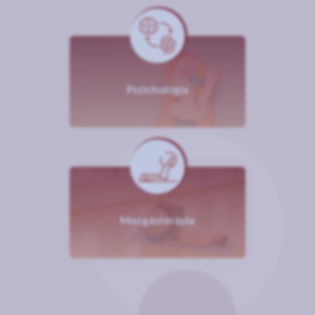
Pszichológia
Mozgásterápia