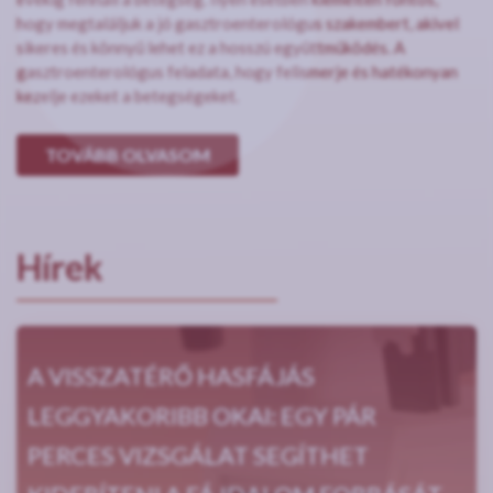
hogy megtaláljuk a jó gasztroenterológus szakembert, akivel
sikeres és könnyű lehet ez a hosszú együttműködés. A
gasztroenterológus feladata, hogy felismerje és hatékonyan
kezelje ezeket a betegségeket.
TOVÁBB OLVASOM
Hírek
A VISSZATÉRŐ HASFÁJÁS
LEGGYAKORIBB OKAI: EGY PÁR
PERCES VIZSGÁLAT SEGÍTHET