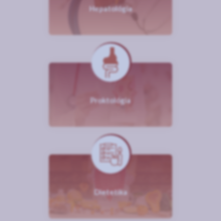
Hepatológia
Proktológia
Dietetika