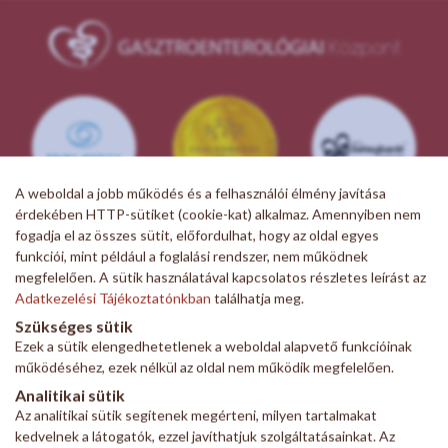
A weboldal a jobb működés és a felhasználói élmény javítása
érdekében HTTP-sütiket (cookie-kat) alkalmaz. Amennyiben nem
fogadja el az összes sütit, előfordulhat, hogy az oldal egyes
funkciói, mint például a foglalási rendszer, nem működnek
megfelelően. A sütik használatával kapcsolatos részletes leírást az
Adatkezelési Tájékoztatónkban
találhatja meg.
Szükséges sütik
Ezek a sütik elengedhetetlenek a weboldal alapvető funkcióinak
működéséhez, ezek nélkül az oldal nem működik megfelelően.
Adatkezelési szabályzat
Analitikai sütik
Adatkezelési tájékoztató
Az analitikai sütik segítenek megérteni, milyen tartalmakat
ÁSZF
kedvelnek a látogatók, ezzel javíthatjuk szolgáltatásainkat. Az