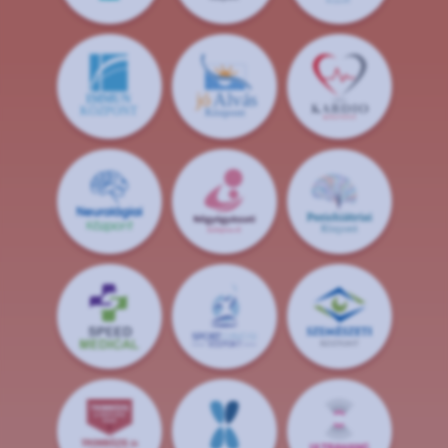
jó
Alvás
IMMUN
KÖZPONT
Központ
S
POR
T
O
R
V
OS
I
KÖ
ZPON
T