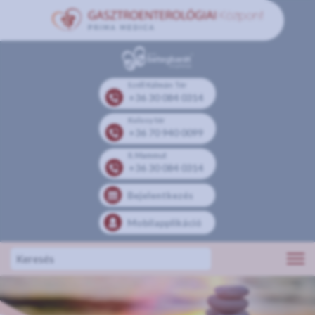
Széll Kálmán Tér
+36 30 084 0314
Kolosy tér
+36 70 940 0099
II. Mammut
+36 30 084 0314
Bejelentkezés
Mobilapplikáció