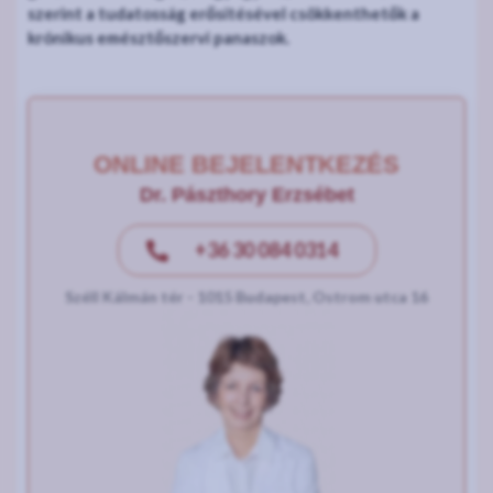
szerint a tudatosság erősítésével csökkenthetők a
krónikus emésztőszervi panaszok.
ONLINE BEJELENTKEZÉS
Dr. Pászthory Erzsébet
+36 30 084 0314
Széll Kálmán tér - 1015 Budapest, Ostrom utca 16