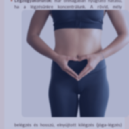
Légzőgyakorlatok:
már önmagában nyugtató hatású,
ha a légzésünkre koncentrálunk. A rövid, mély
belégzés és hosszú, elnyújtott kilégzés (jóga-légzés)