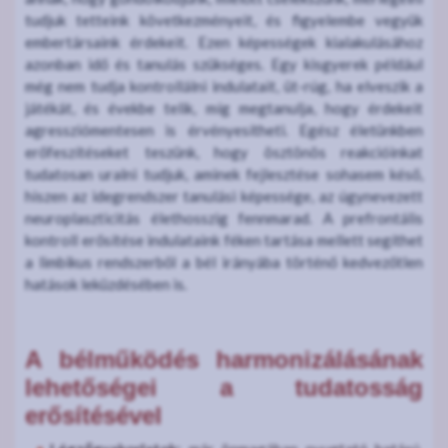
tudjuk tetteink következményeit, és figyelembe vegyük
embertársaink érdekeit. Ezen képességek kialakulásához
azonban idő és tanulás szükséges. Egy kisgyerek például
még nem tudja kontrollálni indulatait, üt-rúg, ha elveszik a
játékát, és évekbe telik, míg megtanulja, hogy érdekeit
agressziómentesen is érvényesítheti. Egész életünkben
erőfeszítéseket teszünk, hogy ösztönös reakcióinkat
tudatosan uralni tudjuk, aminek fejlesztése sohasem késő,
hiszen az idegrendszer tanulási képessége, az úgynevezett
neuroplaszticitás élethosszig fennmarad. A prefrontális
kontroll erősítése indulataink féken tartása mellett segíthet
a limbikus rendszerből a bél irányába történő kedvezőtlen
hatások leküzdésében is.
A bélműködés harmonizálásának
lehetőségei a tudatosság
erősítésével