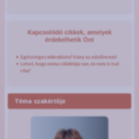
Kapcsolódó cikkek, amelyek
érdekelhetik Önt
Egészséges mikrobiota? Irány az edzőterem!
Lehet, hogy néma cöliákiája van, és nem is tud
róla?
Téma szakértője