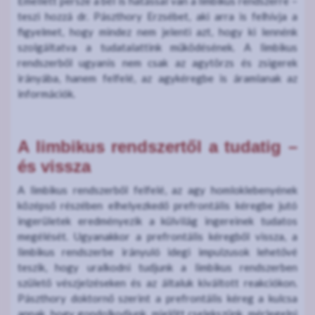
Emellett persze a bél is hatással van a limbikus rendszerre –
teszi hozzá dr. Pászthory Erzsébet, aki arra is felhívja a
figyelmet, hogy mindez nem jelenti azt, hogy ki lennénk
szolgáltatva a tudatalattink működésének. A limbikus
rendszerből ugyanis nem csak az agytörzs és zsigerek
irányába, hanem felfelé, az agykéregbe is áramlanak az
információk.
A limbikus rendszertől a tudatig –
és vissza
A limbikus rendszerből felfelé, az agy homloklebenyének
középső részében elhelyezkedő prefrontális kéregbe jutó
ingerületek eredményezik a külvilág ingereinek tudatos
megélését. Ugyanakkor a prefrontális kéregből vissza, a
limbikus rendszerbe irányuló idegi impulzusok lehetővé
teszik, hogy uralkodni tudjunk a limbikus rendszerben
születő vészjelzéseken és az általuk kiváltott reakciókon.
Pászthory doktornő szerint a prefrontális kéreg a kulcsa
annak, hogy gondolkodjunk, mielőtt cselekszünk, mérlegelni