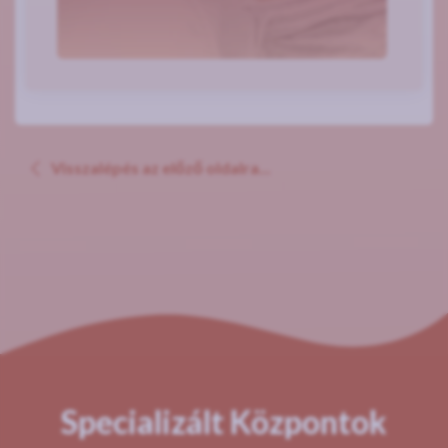
Visszalépés az előző oldalra...
Specializált Központok