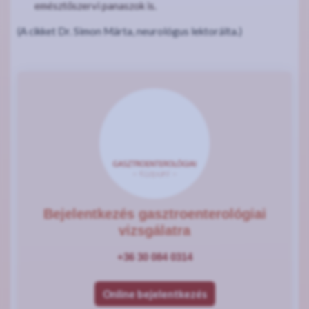
emésztőszervi panaszok is.
(A cikket Dr. Simon Márta, neurológus lektorálta.)
Bejelentkezés gasztroenterológiai
vizsgálatra
+36 30 084 0314
Online bejelentkezés