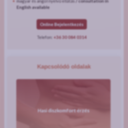
magyar és angol nyelvű ellátás
/ consultation in
English available
Online Bejelentkezés
Telefon:
+36 30 084 0314
Kapcsolódó oldalak
Hasi diszkomfort érzés