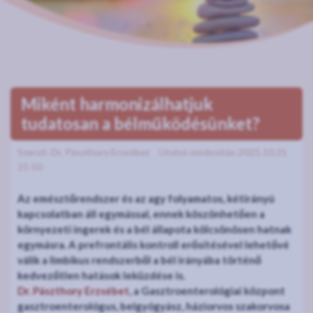
Miként harmonizálhatjuk
tudatosan a bélműködésünket?
Szerző: Dr. Pászthory Erzsébet
Utolsó módosítás:2025.10.31
21:50
Az emésztőrendszer és az agy folyamatos, kétirányú
kapcsolatban áll egymással, ennek köszönhetően a
környezeti ingerek és a bél állapota kölcsönösen hatnak
egymásra. A prefrontális kontroll erősítésével lehetővé
válik a limbikus rendszerből a bél irányába történő
kedvezőtlen hatások leküzdése is.
Dr. Pászthory Erzsébet
, a Gasztroenterológiai központ
gasztroenterológus, belgyógyász, háziorvos szakorvosa