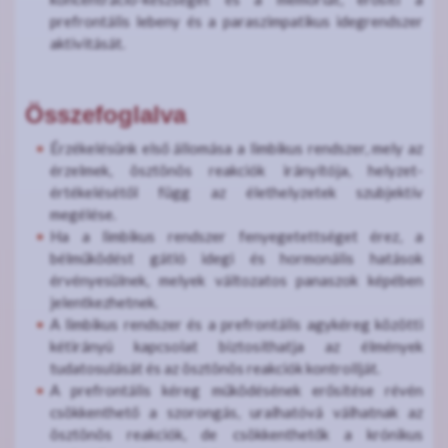
prefrontális lebeny és a paraszimpatikus idegrendszer
aktivitását.
Összefoglalva
Érzékelésünk első állomása a limbikus rendszer, mely az
érzelmek, ösztönös reakciók irányítója, helyzet-
értékelésétől függ az élethelyzetek szubjektív
megélése.
Ha a limbikus rendszer fenyegetettséget érez, a
bélműködést gátló idegi és hormonális hatások
érvényesülnek, melyek változatos panaszok képében
jelentkezhetnek.
A limbikus rendszer és a prefrontális agykéreg közötti
kétirányú kapcsolat biztosíthatja az élmények
tudatosulását és az ösztönös reakciók kontrollját.
A prefrontális kéreg működésének erősítése révén
csökkenthető a szorongás, uralhatóvá válhatnak az
ösztönös reakciók, de csökkenthetők a krónikus