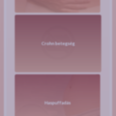
Crohn betegség
Haspuffadás