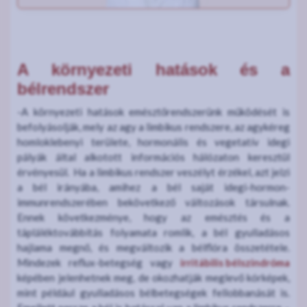
A környezeti hatások és a
bélrendszer
-A környezeti hatások emésztőrendszerünk működését is
befolyásolják, mely az agy a limbikus rendszere, az agykéreg
homloklebenyi területe, hormonális és vegetatív idegi
pályák által alkotott információs hálózaton keresztül
érvényesül. Ha a limbikus rendszer veszélyt érzékel, azt jelzi
a bél irányába, amihez a bél saját idegi-hormon-
immunrendszerében bekövetkező változások társulnak.
Ennek következménye, hogy az emésztés és a
tápláléktovábbítás folyamata romlik, a bél gyulladásos
hajlama megnő, és megváltozik a bélflóra összetétele.
Mindezek reflux-betegség vagy
irritábilis bélszindróma
képében jelenhetnek meg, de okozhatják meglevő kórképek,
mint például gyulladásos bélbetegségek fellobbanását is.