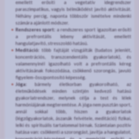
emellett erősíti a vegetatív idegrendszer
paraszimpatikus, vagyis bélműködést javító aktivitását.
Néhány percig, naponta többször ismételve mindenki
számára ajánlott módszer.
Rendszeres sport:
a rendszeres sport igazoltan erősíti
a prefrontális lebeny aktivitását, emellett
hangulatjavító, stresszoldó hatású.
Meditáció:
több fajtáját vizsgálták (tudatos jelenlét,
koncentrációs, transzcendentális gyakorlatok), és
valamennyinél igazolható volt a prefrontális kéreg
aktivitásának fokozódása, csökkenő szorongás, javuló
figyelem-összpontosító képesség.
Jóga:
bármely életkorban gyakorolható, az
életműködések minden szintjén kedvező hatású
gyakorlatrendszer, melynek célja a test és lélek
harmóniájának megteremtése. A jóga nem pusztán sport,
annál sokkal több, hiszen a gyakorlatok
(légzőgyakorlatok, ászanák felvétele, meditáció) fizikai,
lelki és spirituális tartalommal bírnak. Számtalan pozitív
hatása van: csökkenti a szorongást, javítja a hangulatot,
koncentráció-készséget és a memóriát, erősíti a