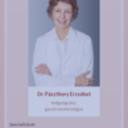
Dr. Pászthory Erzsébet
belgyógyász,
gasztroenterológus
Specialitások: