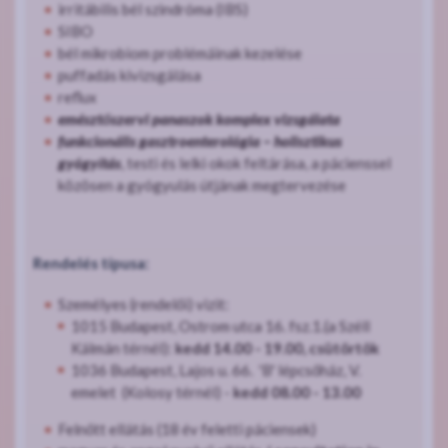
irritábilis bél szindróma (IBS)
SIBO
bél mikrobiom problémáinak kezelése
puffadás kivizsgálása
reflux
emésztőszervi panaszok komplex vizsgálata
funkcionális gasztroenterológia – holisztikus
gyógyítás
, testi és lelki okok feltárása, a pácienssel
közösen a gyógyulás útjának megtervezése
Rendelés típusa:
Személyes (rendelői) vizit:
1015 Budapest, Ostrom utca 16. fsz.1.(a Széll
Kálmán térnél):
kedd 14.00 - 19.00, csütörtök
1036 Budapest, Lajos u. 66. 'B' lépcsőház, V.
emelet (Kolosy térnél) -
kedd 08.00 - 13.00
Felnőtt ellátás (18 év feletti páciensek)